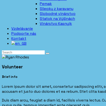
Pemak
Sliepky z karavanu
Slobodné vinárstvo
Statok na Výšinách
Vinárstvo Kasnyik
Vzdelávanie
Podporte nás
Kontakt
Volunteer
Brief info
Lorem ipsum dolor sit amet, consetetur sadipscing elitr,
accusam et justo duo dolores et ea rebum. Stet clita kas
Duis diam arcu, feugiat a diam id, facilisis viverra lectus
purus nulla, tempus imperdiet ante placerat quis.