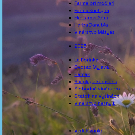
Farma pri močiari
Farma Kuchyňa
Ekofarma Góra
Herba Danubia
Vinárstvo Mátyás
2025
La Borinka
Ovosad Myjava
Pemak
Sliepky z karavanu
Slobodné vinárstvo
Statok na Výšinách
Vinárstvo Kasnyik
Vzdelávanie