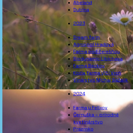
Abeland
Dubina
2023
Dream farm
Agrospol Hradová
Farma pod čerešňou
Biodynamic Libichava
Farma Beckov
Kozia farma Vlčí Vrch
Vinárstvo Michal Bažalík
2024
Farma u Felixov
Černuška – prírodné
kvetinárstvo
Prazrnko