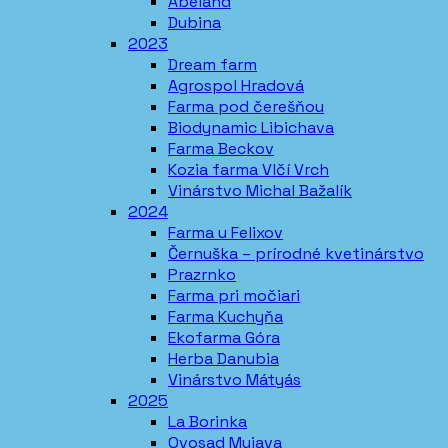
Abeland
Dubina
2023
Dream farm
Agrospol Hradová
Farma pod čerešňou
Biodynamic Libichava
Farma Beckov
Kozia farma Vlčí Vrch
Vinárstvo Michal Bažalík
2024
Farma u Felixov
Černuška – prírodné kvetinárstvo
Prazrnko
Farma pri močiari
Farma Kuchyňa
Ekofarma Góra
Herba Danubia
Vinárstvo Mátyás
2025
La Borinka
Ovosad Myjava