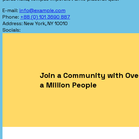
E-mail:
info@example.com
Phone:
+88 (0) 101 3690 887
Address:
New York, NY 10010
Socials:
Join a Community with Ove
a Million People