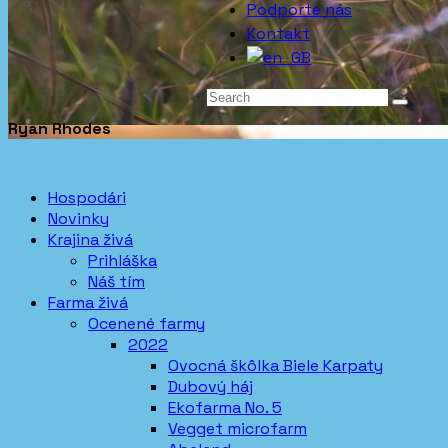
Podporte nás
Kontakt
Ryan Rhodes
Hospodári
Novinky
Krajina živá
Prihláška
Náš tím
Farma živá
Ocenené farmy
2022
Ovocná škôlka Biele Karpaty
Dubový háj
Ekofarma No. 5
Vegget microfarm