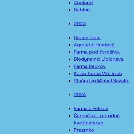
Abeland
Dubina
2023
Dream farm
Agrospol Hradová
Farma pod čerešňou
Biodynamic Libichava
Farma Beckov
Kozia farma Vlčí Vrch
Vinárstvo Michal Bažalík
2024
Farma u Felixov
Černuška – prírodné
kvetinárstvo
Prazrnko