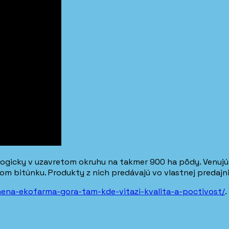
cky v uzavretom okruhu na takmer 900 ha pôdy. Venujú sa
m bitúnku. Produkty z nich predávajú vo vlastnej predajni
enena-ekofarma-gora-tam-kde-vitazi-kvalita-a-poctivost/
.