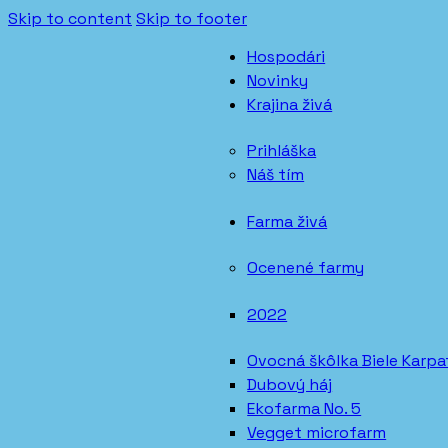
Skip to content
Skip to footer
Hospodári
Novinky
Krajina živá
Prihláška
Náš tím
Farma živá
Ocenené farmy
2022
Ovocná škôlka Biele Karpa
Dubový háj
Ekofarma No. 5
Vegget microfarm