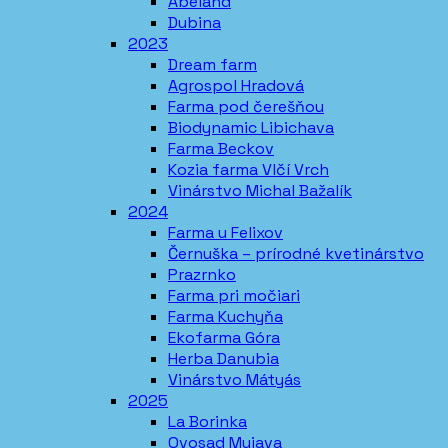
Abeland
Dubina
2023
Dream farm
Agrospol Hradová
Farma pod čerešňou
Biodynamic Libichava
Farma Beckov
Kozia farma Vlčí Vrch
Vinárstvo Michal Bažalík
2024
Farma u Felixov
Černuška – prírodné kvetinárstvo
Prazrnko
Farma pri močiari
Farma Kuchyňa
Ekofarma Góra
Herba Danubia
Vinárstvo Mátyás
2025
La Borinka
Ovosad Myjava