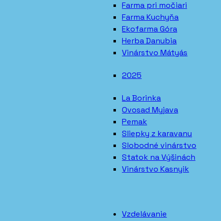
Farma pri močiari
Farma Kuchyňa
Ekofarma Góra
Herba Danubia
Vinárstvo Mátyás
2025
La Borinka
Ovosad Myjava
Pemak
Sliepky z karavanu
Slobodné vinárstvo
Statok na Výšinách
Vinárstvo Kasnyik
Vzdelávanie