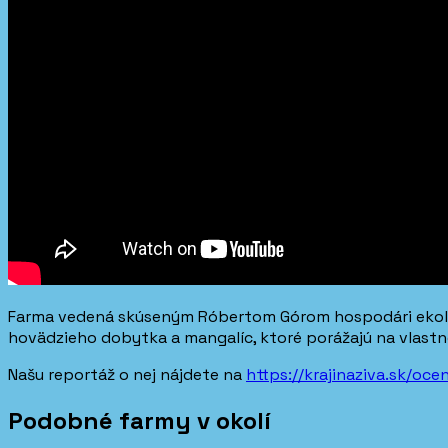
Farma vedená skúseným Róbertom Górom hospodári ekologi
hovädzieho dobytka a mangalíc, ktoré porážajú na vlastno
Našu reportáž o nej nájdete na
https://krajinaziva.sk/oc
Podobné farmy v okolí