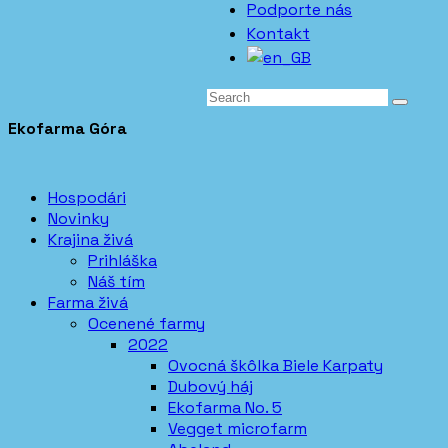
Podporte nás
Kontakt
Ekofarma Góra
Hospodári
Novinky
Krajina živá
Prihláška
Náš tím
Farma živá
Ocenené farmy
2022
Ovocná škôlka Biele Karpaty
Dubový háj
Ekofarma No. 5
Vegget microfarm