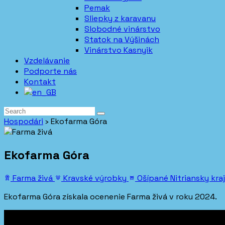
Pemak
Sliepky z karavanu
Slobodné vinárstvo
Statok na Výšinách
Vinárstvo Kasnyik
Vzdelávanie
Podporte nás
Kontakt
Hospodári
›
Ekofarma Góra
Ekofarma Góra
Farma živá
Kravské výrobky
Ošípané
Nitriansky kraj
Ekofarma Góra získala ocenenie Farma živá v roku 2024.