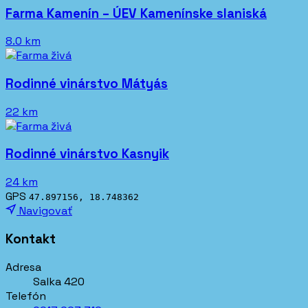
Farma Kamenín – ÚEV Kamenínske slaniská
8.0 km
Rodinné vinárstvo Mátyás
22 km
Rodinné vinárstvo Kasnyik
24 km
GPS
47.897156, 18.748362
Navigovať
Kontakt
Adresa
Salka 420
Telefón