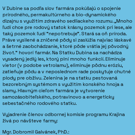
V Dubine sa podľa slov farmára pokúšajú o spojenie
prírodného, permakultúrneho a bio-dynamického
dizajnu s využitím zdravého sedliackeho rozumu. „Mnoho
ľudí chce pre rodový statok krásny pozemok pri lese, ale
taký pozemok ľudí “nepotrebuje”. Stará sa oň príroda.
Práve vysilené a zničené pôdy si zaslúžia najviac láskavé
a šetrné zaobchádzanie, ktoré pôde vrátia jej pôvodný
život.“ hovorí farmár. Na Statku Dubina sa nachádza
vysadený jedlý les, ktorý plní mnoho funkcií. Eliminuje
vietor (v podobe vetrolamu), eliminuje pôdnu eróziu,
zatieňuje pôdu a v neposlednom rade poskytuje chutné
plody pre obživu. Zelenina je na statku pestovaná
bezorebným systémom s využitím konského hnoja a
slamy. Hlavným cieľom farmára je vytvorenie
samozásobiteľského, potravinovo a energeticky
sebestačného rodového statku.
Vyjadrenie členov odbornej komisie programu Krajina
živá po návšteve farmy:
Mgr. Dobromil Galvánek, PhD.: