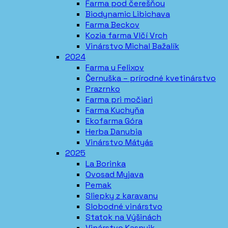
Farma pod čerešňou
Biodynamic Libichava
Farma Beckov
Kozia farma Vlčí Vrch
Vinárstvo Michal Bažalík
2024
Farma u Felixov
Černuška – prírodné kvetinárstvo
Prazrnko
Farma pri močiari
Farma Kuchyňa
Ekofarma Góra
Herba Danubia
Vinárstvo Mátyás
2025
La Borinka
Ovosad Myjava
Pemak
Sliepky z karavanu
Slobodné vinárstvo
Statok na Výšinách
Vinárstvo Kasnyik