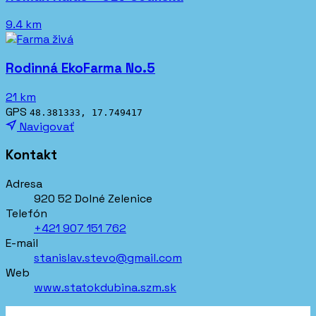
9.4 km
Rodinná EkoFarma No.5
21 km
GPS
48.381333, 17.749417
Navigovať
Kontakt
Adresa
920 52 Dolné Zelenice
Telefón
+421 907 151 762
E-mail
stanislav.stevo@gmail.com
Web
www.statokdubina.szm.sk