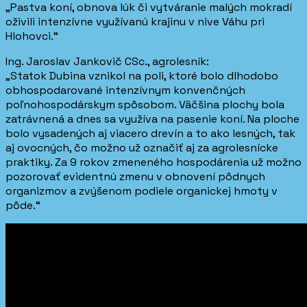
„Pastva koní, obnova lúk či vytváranie malých mokradí
oživili intenzívne využívanú krajinu v nive Váhu pri
Hlohovci.“
Ing. Jaroslav Jankovič CSc., agrolesník:
„Statok Dubina vznikol na poli, ktoré bolo dlhodobo
obhospodarované intenzívnym konvenčných
poľnohospodárskym spôsobom. Väčšina plochy bola
zatrávnená a dnes sa využíva na pasenie koní. Na ploche
bolo vysadených aj viacero drevín a to ako lesných, tak
aj ovocných, čo možno už označiť aj za agrolesnícke
praktiky. Za 9 rokov zmeneného hospodárenia už možno
pozorovať evidentnú zmenu v obnovení pôdnych
organizmov a zvýšenom podiele organickej hmoty v
pôde.“