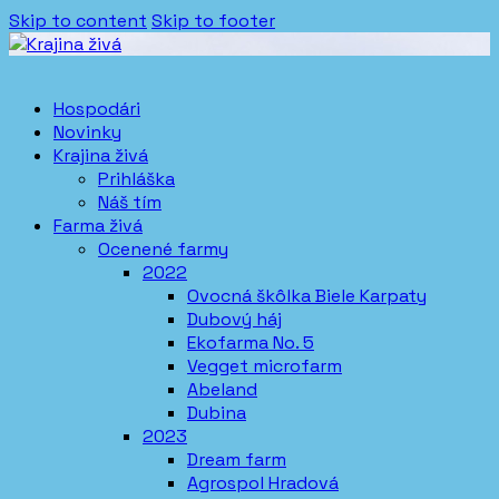
Skip to content
Skip to footer
Hospodári
Novinky
Krajina živá
Prihláška
Náš tím
Farma živá
Ocenené farmy
2022
Ovocná škôlka Biele Karpaty
Dubový háj
Ekofarma No. 5
Vegget microfarm
Abeland
Dubina
2023
Dream farm
Agrospol Hradová