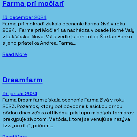
Farma pri močiari
13. december 2024
Farma pri mokradi získala ocenenie Farma živá v roku
2024. Farma pri Močiari sa nachádza v osade Horné Valy
v Lakšárskej Novej Vsi a vedie ju ornitológ Štefan Benko
a jeho priateľka Andrea. Farma…
Read More
Dreamfarm
18. január 2024
Farma Dreamfarm získala ocenenie Farma živá v roku
2023. Pozemok, ktorý bol pôvodne klasickou ornou
pôdou dnes vďaka citlivému prístupu mladých farmárov
prekypuje životom. Metóda, ktorej sa venujú sa nazýva
tzv. „no dig“, pričom…
Read More