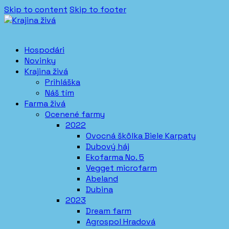
Skip to content
Skip to footer
Hospodári
Novinky
Krajina živá
Prihláška
Náš tím
Farma živá
Ocenené farmy
2022
Ovocná škôlka Biele Karpaty
Dubový háj
Ekofarma No. 5
Vegget microfarm
Abeland
Dubina
2023
Dream farm
Agrospol Hradová