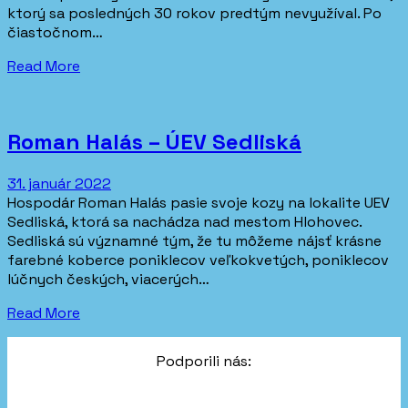
ktorý sa posledných 30 rokov predtým nevyužíval. Po
čiastočnom…
Read More
Roman Halás – ÚEV Sedliská
31. január 2022
Hospodár Roman Halás pasie svoje kozy na lokalite UEV
Sedliská, ktorá sa nachádza nad mestom Hlohovec.
Sedliská sú významné tým, že tu môžeme nájsť krásne
farebné koberce poniklecov veľkokvetých, poniklecov
lúčnych českých, viacerých…
Read More
Podporili nás: