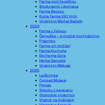
Farma pod čerešňou
Biodynamic Libichava
Farma Beckov
Kozia farma Vlčí Vrch
Vinárstvo Michal Bažalík
2024
Farma u Felixov
Černuška – prírodné kvetinárstvo
Prazrnko
Farma pri močiari
Farma Kuchyňa
Ekofarma Góra
Herba Danubia
Vinárstvo Mátyás
2025
La Borinka
Ovosad Myjava
Pemak
Sliepky z karavanu
Slobodné vinárstvo
Statok na Výšinách
Vinárstvo Kasnyik