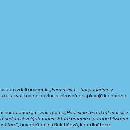
me odovzdali ocenenie „
Farma živá – hospodárime v
ukujú kvalitné potraviny a zároveň prispievajú k ochrane
mi hospodárskymi zvieratami. „
Hoci sme tentokrát museli z
sedem skvelých fariem, ktoré pracujú s prírode blízkymi
sektore
“, hovorí Karolína Gelatičová, koordinátorka