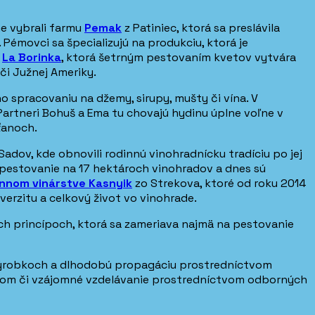
e vybrali farmu
Pemak
z Patiniec, ktorá sa preslávila
Pémovci sa špecializujú na produkciu, ktorá je
La Borinka
, ktorá šetrným pestovaním kvetov vytvára
či Južnej Ameriky.
eho spracovaniu na džemy, sirupy, mušty či vína. V
 Partneri Bohuš a Ema tu chovajú hydinu úplne voľne v
ťanoch.
adov, kde obnovili rodinnú vinohradnícku tradíciu po jej
 pestovanie na 17 hektároch vinohradov a dnes sú
innom vinárstve Kasnyik
zo Strekova, ktoré od roku 2014
verzitu a celkový život vo vinohrade.
ch princípoch, ktorá sa zameriava najmä na pestovanie
 výrobkoch a dlhodobú propagáciu prostredníctvom
upom či vzájomné vzdelávanie prostredníctvom odborných