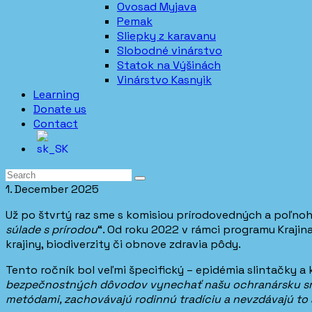
Ovosad Myjava
Pemak
Sliepky z karavanu
Slobodné vinárstvo
Statok na Výšinách
Vinárstvo Kasnyik
Learning
Donate us
Contact
1. December 2025
Už po štvrtý raz sme s komisiou prírodovedných a poľno
súlade s prírodou
“. Od roku 2022 v rámci programu Krajin
krajiny, biodiverzity či obnove zdravia pôdy.
Tento ročník bol veľmi špecifický – epidémia slintačky 
bezpečnostných dôvodov vynechať našu ochranársku srdco
metódami, zachovávajú rodinnú tradíciu a nevzdávajú t