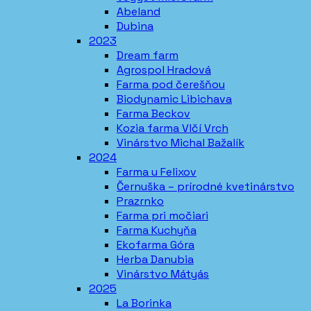
Abeland
Dubina
2023
Dream farm
Agrospol Hradová
Farma pod čerešňou
Biodynamic Libichava
Farma Beckov
Kozia farma Vlčí Vrch
Vinárstvo Michal Bažalík
2024
Farma u Felixov
Černuška – prírodné kvetinárstvo
Prazrnko
Farma pri močiari
Farma Kuchyňa
Ekofarma Góra
Herba Danubia
Vinárstvo Mátyás
2025
La Borinka