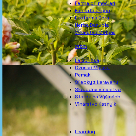
Farma pri močiari
Farma Kuchyňa
Ekofarma Góra
Herba Danubia
Vinárstvo Mátyás
2025
La Borinka
Ovosad Myjava
Pemak
Sliepky z karavanu
Slobodné vinárstvo
Statok na Výšinách
Vinárstvo Kasnyik
Learning