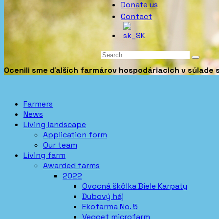
Donate us
Contact
Ocenili sme ďalších farmárov hospodáriacich v súlade s
Farmers
News
Living landscape
Application form
Our team
Living farm
Awarded farms
2022
Ovocná škôlka Biele Karpaty
Dubový háj
Ekofarma No. 5
Vegget microfarm