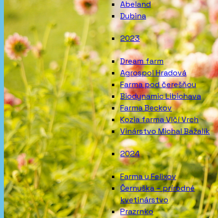
Abeland
Dubina
2023
Dream farm
Agrospol Hradová
Farma pod čerešňou
Biodynamic Libichava
Farma Beckov
Kozia farma Vlčí Vrch
Vinárstvo Michal Bažalík
2024
Farma u Felixov
Černuška – prírodné
kvetinárstvo
Prazrnko