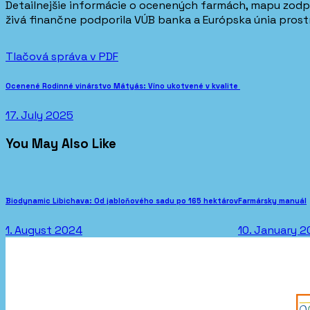
Detailnejšie informácie o ocenených farmách, mapu zodp
živá finančne podporila VÚB banka a Európska únia prost
Tlačová správa v PDF
Post
Previous
Ocenené Rodinné vinárstvo Mátyás: Víno ukotvené v kvalite
post:
navigation
17. July 2025
You May Also Like
Biodynamic Libichava: Od jabloňového sadu po 165 hektárov
Farmársky manuál
1. August 2024
10. January 