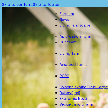
Skip to content
Skip to footer
Farmers
News
Living landscape
Application form
Our team
Living farm
Awarded farms
2022
Ovocná škôlka Biele Karpa
Dubový háj
Ekofarma No. 5
Vegget microfarm