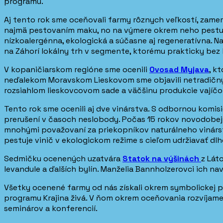
programu.
Aj tento rok sme oceňovali farmy rôznych veľkostí, zame
najmä pestovaním maku, no na výmere okrem neho pestuje a
nízkoalergénna, ekologická a súčasne aj regeneratívna.
na Záhorí lokálny trh v segmente, ktorému prakticky bez 
V kopaničiarskom regióne sme ocenili
Ovosad Myjava
, k
neďalekom Moravskom Lieskovom sme objavili netradičný
rozsiahlom lieskovcovom sade a väčšinu produkcie vajíčo
Tento rok sme ocenili aj dve vinárstva. S odbornou komis
prerušení v časoch neslobody. Počas 15 rokov novodobej
mnohými považovaní za priekopníkov naturálneho vinárs
pestuje vinič v ekologickom režime s cieľom udržiavať dl
Sedmičku ocenených uzatvára
Statok na výšinách
z Lát
levandule a ďalších bylín. Manželia Bannholzerovci ich n
Všetky ocenené farmy od nás získali okrem symbolickej p
programu Krajina živá. V ňom okrem oceňovania rozvíja
seminárov a konferencií.