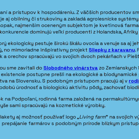
raní a prístupov k hospodáreniu. Z väčších producentov sm
j obilniny či strukoviny a zakladá agrolesnícke systémy. 
 Naopak, najmenším oceneným subjektom je kvetinová farma
konkurencie dominujú veľkí producenti z Holandska, Afriky 
torý ekologicky pestuje širokú škálu ovocia a venuje sa aj j
, no mimoriadne inšpiratívny projekt
Sliepky z karavanu
.
k a orechov spracúvajú vo svojich dvoch pekárňach v Pieš
iou sme zavítali do
Slobodného vinárstva
zo Zemianskych S
 existencie postupne prešli na ekologické a biodynamické
tva na Slovensku. S podobným prístupom pracujú aj v
rod
hodobú úrodnosť a biologickú aktivitu pôdy, zachovať biodi
ok
na Podpoľaní, rodinná farma založená na permakultúrny
avyše sami spracúvajú na kozmetické výrobky.
lakety aj možnosť používať logo „
Living farm
“ na svojich
me prepájanie farmárov s podobným prírode blízkym príst