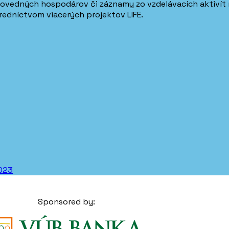
ovedných hospodárov či záznamy zo vzdelávacích aktivít 
redníctvom viacerých projektov LIFE.
2023
Sponsored by: