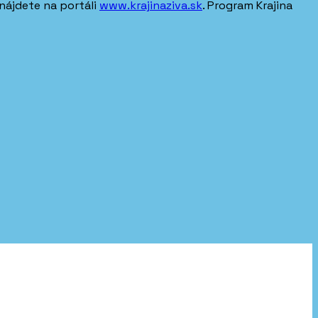
nájdete na portáli
www.krajinaziva.sk
. Program Krajina