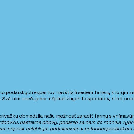
hospodárskych expertov navštívili sedem fariem, ktorým s
a živá ním oceňujeme inšpiratívnych hospodárov, ktorí prod
a krívačky obmedzila našu možnosť zaradiť farmy s vnímavý
vku, pastevné chovy, podarilo sa nám do ročníka vybrať 
o ani napriek neľahkým podmienkam v poľnohospodárskom 