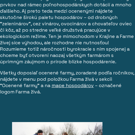
prvkov nad rámec poľnohospodárskych dotácií a mnoho
ďalšieho. Aj preto teda medzi ocenenými nájdete
skutočne širokú paletu hospodárov – od drobných
“zeleninárov”, cez vinárov, ovocinárov a chovateľov oviec
či kôz, až po stredne veľké družstvá pracujúce v
ekologickom režime. Ten je mimochodom v Krajine a Farme
živej síce výhodou, ale rozhodne nie nutnosťou!
Rozumieme totiž náročnosti byrokracie s ním spojenej a
chceme byť otvorení naozaj všetkým farmárom s
úprimným záujmom o prírode blízke hospodárenie.
Všetky doposiaľ ocenené farmy, zoradené podľa ročníkov,
nájdete v menu pod položkou Farma živá v sekcii
“Ocenené farmy” a na
mape hospodárov
– označené
logom Farma živá.