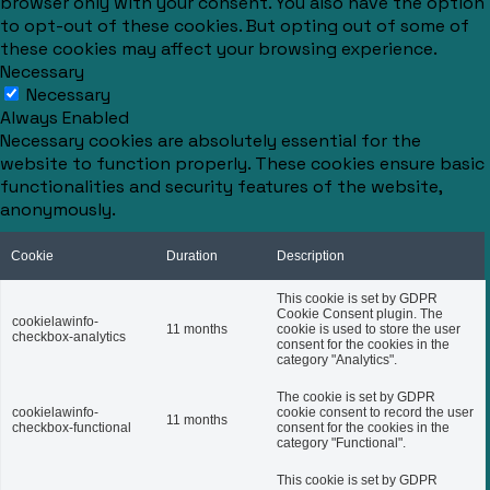
browser only with your consent. You also have the option
to opt-out of these cookies. But opting out of some of
these cookies may affect your browsing experience.
Necessary
Necessary
Always Enabled
Necessary cookies are absolutely essential for the
website to function properly. These cookies ensure basic
functionalities and security features of the website,
anonymously.
Cookie
Duration
Description
This cookie is set by GDPR
Cookie Consent plugin. The
cookielawinfo-
11 months
cookie is used to store the user
checkbox-analytics
consent for the cookies in the
category "Analytics".
The cookie is set by GDPR
cookielawinfo-
cookie consent to record the user
11 months
checkbox-functional
consent for the cookies in the
category "Functional".
This cookie is set by GDPR