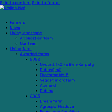
Skip to content
Skip to footer
Farmers
News
Living landscape
Application form
Our team
Living farm
Awarded farms
2022
Ovocná škôlka Biele Karpaty
Dubový háj
Ekofarma No. 5
Vegget microfarm
Abeland
Dubina
2023
Dream farm
Agrospol Hradová
Farma pod čerešňou