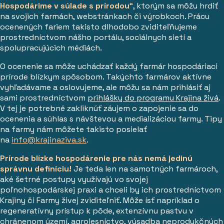
Hospodárime v súlade s prírodou
“
, ktorým sa môžu hrdiť
na svojich farmách, webstránkach či výrobkoch. Prácu
ocenených fariem takisto dlhodobo zviditeľňujeme
prostredníctvom nášho portálu, sociálnych sietí a
spolupracujúcich médiách.
O ocenenie sa môže uchádzať každý farmár hospodáriaci
prírode blízkym spôsobom. Takýchto farmárov aktívne
vyhľadávame a oslovujeme, ale môžu sa nám prihlásiť aj
sami prostredníctvom
prihlášky do programu Krajina živá
.
V tej je potrebné zakliknúť záujem o zapojenie sa do
ocenenia a súhlas s návštevou a medializáciou farmy. Tipy
na farmy nám môžete takisto posielať
na
info@krajinaziva.sk
.
Prírode blízke hospodárenie
pre nás nemá jedinú
správnu definíciu!
Je teda len na samotných farmároch,
aké šetrné postupy využívajú vo svojej
poľnohospodárskej praxi a chceli by ich prostredníctvom
Krajiny či Farmy živej zviditeľniť. Môže ísť napríklad o
regeneratívny prístup k pôde, extenzívnu pastvu v
chránenom území, agrolesníctvo, výsadba neprodukčných