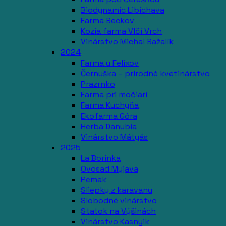
Biodynamic Libichava
Farma Beckov
Kozia farma Vlčí Vrch
Vinárstvo Michal Bažalík
2024
Farma u Felixov
Černuška – prírodné kvetinárstvo
Prazrnko
Farma pri močiari
Farma Kuchyňa
Ekofarma Góra
Herba Danubia
Vinárstvo Mátyás
2025
La Borinka
Ovosad Myjava
Pemak
Sliepky z karavanu
Slobodné vinárstvo
Statok na Výšinách
Vinárstvo Kasnyik