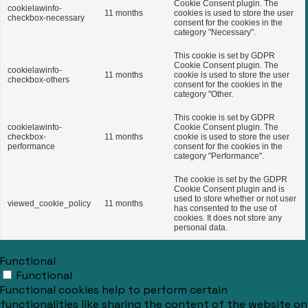
Cookie Consent plugin. The
cookielawinfo-
11 months
cookies is used to store the user
checkbox-necessary
consent for the cookies in the
category "Necessary".
This cookie is set by GDPR
Cookie Consent plugin. The
cookielawinfo-
11 months
cookie is used to store the user
checkbox-others
consent for the cookies in the
category "Other.
This cookie is set by GDPR
cookielawinfo-
Cookie Consent plugin. The
checkbox-
11 months
cookie is used to store the user
performance
consent for the cookies in the
category "Performance".
The cookie is set by the GDPR
Cookie Consent plugin and is
used to store whether or not user
viewed_cookie_policy
11 months
has consented to the use of
cookies. It does not store any
personal data.
Functional
Functional
Functional cookies help to perform certain
functionalities like sharing the content of the website on