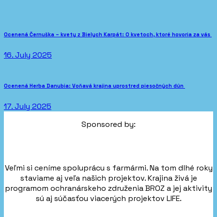
Ocenená Černuška – kvety z Bielych Karpát: O kvetoch, ktoré hovoria za vás
16. July 2025
Ocenená Herba Danubia: Voňavá krajina uprostred piesočných dún
17. July 2025
Sponsored by:
Veľmi si ceníme spoluprácu s farmármi. Na tom dlhé roky
staviame aj veľa našich projektov. Krajina živá je
programom ochranárskeho združenia BROZ a jej aktivity
sú aj súčasťou viacerých projektov LIFE.