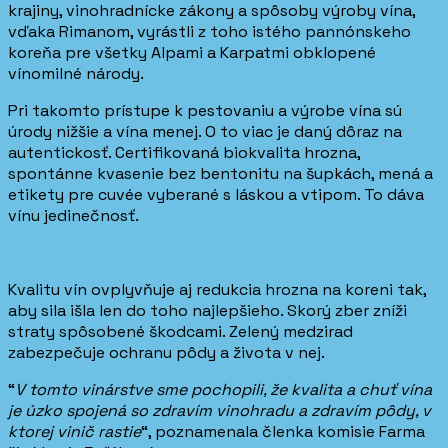
krajiny, vinohradnícke zákony a spôsoby výroby vína,
vďaka Rimanom, vyrástli z toho istého pannónskeho
koreňa pre všetky Alpami a Karpatmi obklopené
vínomilné národy.
Pri takomto prístupe k pestovaniu a výrobe vína sú
úrody nižšie a vína menej. O to viac je daný dôraz na
autentickosť. Certifikovaná biokvalita hrozna,
spontánne kvasenie bez bentonitu na šupkách, mená a
etikety pre cuvée vyberané s láskou a vtipom. To dáva
vínu jedinečnosť.
Kvalitu vín ovplyvňuje aj redukcia hrozna na koreni tak,
aby sila išla len do toho najlepšieho. Skorý zber zníži
straty spôsobené škodcami. Zelený medzirad
zabezpečuje ochranu pôdy a života v nej.
“
V tomto vinárstve sme pochopili, že kvalita a chuť vína
je úzko spojená so zdravím vinohradu a zdravím pôdy, v
ktorej vinič rastie
“, poznamenala členka komisie Farma