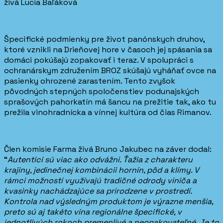
živá Lucia Baľáková
Špecifické podmienky pre život panónskych druhov,
ktoré vznikli na Drieňovej hore v časoch jej spásania sa
domáci pokúšajú zopakovať i teraz. V spolupráci s
ochranárskym združením BROZ skúšajú vyháňať ovce na
pasienky ohrozené zarastením. Tento zvyšok
pôvodných stepných spoločenstiev podunajských
sprašových pahorkatín má šancu na prežitie tak, ako tu
prežila vinohradnícka a vínnej kultúra od čias Rimanov.
Člen komisie Farma živá Bruno Jakubec na záver dodal:
“
Autentici sú viac ako odvážni. Ťažia z charakteru
krajiny, jedinečnej kombinácii hornín, pôd a klímy. V
rámci možností využívajú tradičné odrody viniča a
kvasinky nachádzajúce sa prirodzene v prostredí.
Kontrola nad výsledným produktom je výrazne menšia,
preto sú aj takéto vína regionálne špecifické, v
jednotlivých rokoch premenlivé a neopakovateľné. Je to