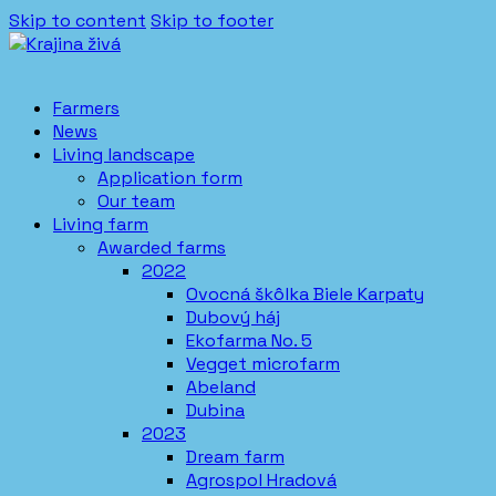
Skip to content
Skip to footer
Farmers
News
Living landscape
Application form
Our team
Living farm
Awarded farms
2022
Ovocná škôlka Biele Karpaty
Dubový háj
Ekofarma No. 5
Vegget microfarm
Abeland
Dubina
2023
Dream farm
Agrospol Hradová