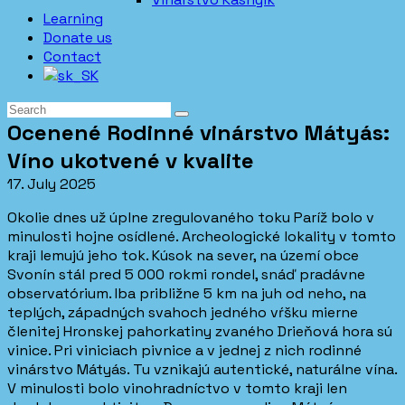
Learning
Donate us
Contact
Ocenené Rodinné vinárstvo Mátyás:
Víno ukotvené v kvalite
17. July 2025
Okolie dnes už úplne zregulovaného toku Paríž bolo v
minulosti hojne osídlené. Archeologické lokality v tomto
kraji lemujú jeho tok. Kúsok na sever, na území obce
Svonín stál pred 5 000 rokmi rondel, snáď pradávne
observatórium. Iba približne 5 km na juh od neho, na
teplých, západných svahoch jedného vŕšku mierne
členitej Hronskej pahorkatiny zvaného Drieňová hora sú
vinice. Pri viniciach pivnice a v jednej z nich rodinné
vinárstvo Mátyás. Tu vznikajú autentické, naturálne vína.
V minulosti bolo vinohradníctvo v tomto kraji len