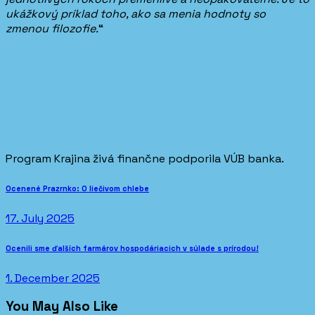
ukážkový príklad toho, ako sa menia hodnoty so
zmenou filozofie.
“
Program Krajina živá finančne podporila VÚB banka.
Post
Previous
Ocenené Prazrnko: O liečivom chlebe
post:
navigation
17. July 2025
Next
Ocenili sme ďalších farmárov hospodáriacich v súlade s prírodou!
post:
1. December 2025
You May Also Like