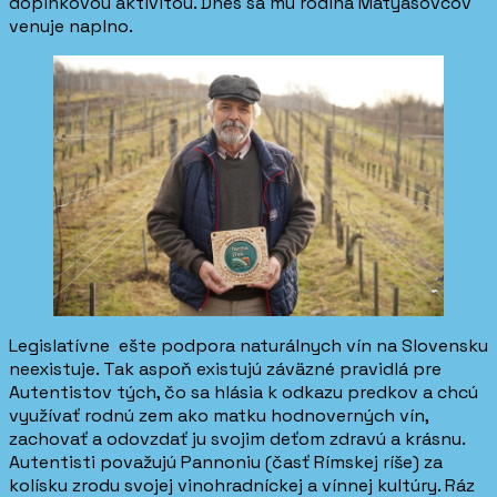
doplnkovou aktivitou. Dnes sa mu rodina Mátyásovcov
venuje naplno.
Legislatívne ešte podpora naturálnych vín na Slovensku
neexistuje. Tak aspoň existujú záväzné pravidlá pre
Autentistov tých, čo sa hlásia k odkazu predkov a chcú
využívať rodnú zem ako matku hodnoverných vín,
zachovať a odovzdať ju svojim deťom zdravú a krásnu.
Autentisti považujú Pannoniu (časť Rímskej ríše) za
kolísku zrodu svojej vinohradníckej a vínnej kultúry. Ráz