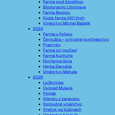
Farma pod čerešňou
Biodynamic Libichava
Farma Beckov
Kozia farma Vlčí Vrch
Vinárstvo Michal Bažalík
2024
Farma u Felixov
Černuška – prírodné kvetinárstvo
Prazrnko
Farma pri močiari
Farma Kuchyňa
Ekofarma Góra
Herba Danubia
Vinárstvo Mátyás
2025
La Borinka
Ovosad Myjava
Pemak
Sliepky z karavanu
Slobodné vinárstvo
Statok na Výšinách
Vinárstvo Kasnyik