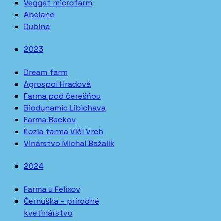
Vegget microfarm
Abeland
Dubina
2023
Dream farm
Agrospol Hradová
Farma pod čerešňou
Biodynamic Libichava
Farma Beckov
Kozia farma Vlčí Vrch
Vinárstvo Michal Bažalík
2024
Farma u Felixov
Černuška – prírodné
kvetinárstvo