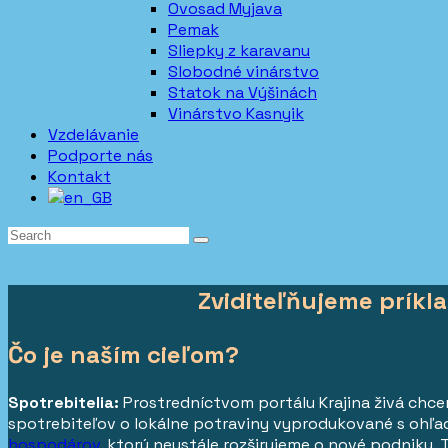
Ovosad Myjava
Pemak
Sliepky z karavanu
Slobodné vinárstvo
Statok na Výšinách
Vinárstvo Kasnyik
Vzdelávanie
Podporte nás
Kontakt
Zviditeľňujeme príkl
Čo je naším cieľom?
Spotrebitelia:
Prostredníctvom portálu Krajina živá chce
spotrebiteľov o lokálne potraviny vyprodukované s ohľa
hospodárov
, ktorú neustále rozširujeme o nové podniky.