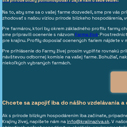
Ste prírode blízky poľnohospodár? Dajte nám o sebe vedieť!
Na to, aby sme sa o vašej farme dozvedeli, sme pre vás pri
zhodovať s našou víziou prírode blízkeho hospodárenia, 
Pre farmárov, ktorí by okrem základného profilu farmy ch
sme pripravili ocenenie s názvom
Farma živá
. Prostrední
pre krajinu. Profily doposiaľ ocenených fariem nájdete v 
Pre prihlásenie do Farmy živej prosím vyplňte rovnakú pr
návštevou odbornej komisie na vašej farme. Bohužiaľ, nak
niekoľkých vybraných farmách.
Chcete sa zapojiť iba do nášho vzdelávania a 
Ak s prírode blízkym hospodárením iba začínate, prípadne
Krajiny živej, napíšete nám na
info@krajinaziva.sk
. V naš