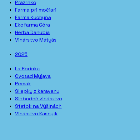
Prazrnko
Farma pri močiari
Farma Kuchyňa
Ekofarma Góra
Herba Danubia
Vinárstvo Mátyás
2025
La Borinka
Ovosad Myjava
Pemak
Sliepky z karavanu
Slobodné vinárstvo
Statok na Výšinách
Vinárstvo Kasnyik