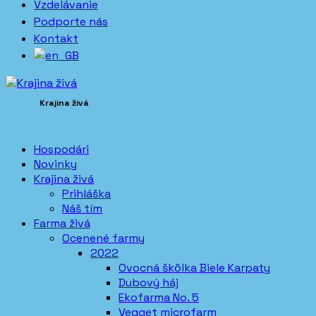
Vzdelávanie
Podporte nás
Kontakt
Krajina živá
Hospodári
Novinky
Krajina živá
Prihláška
Náš tím
Farma živá
Ocenené farmy
2022
Ovocná škôlka Biele Karpaty
Dubový háj
Ekofarma No. 5
Vegget microfarm