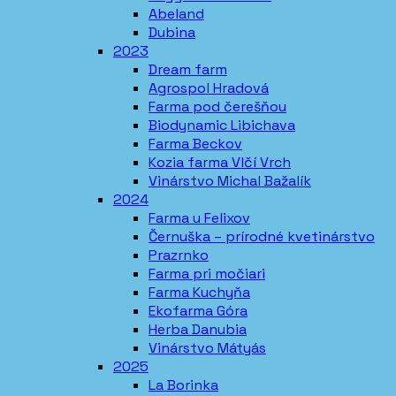
Abeland
Dubina
2023
Dream farm
Agrospol Hradová
Farma pod čerešňou
Biodynamic Libichava
Farma Beckov
Kozia farma Vlčí Vrch
Vinárstvo Michal Bažalík
2024
Farma u Felixov
Černuška – prírodné kvetinárstvo
Prazrnko
Farma pri močiari
Farma Kuchyňa
Ekofarma Góra
Herba Danubia
Vinárstvo Mátyás
2025
La Borinka