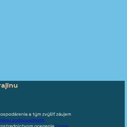
rajinu
hospodárenia a tým zvýšiť záujem
mapu zodpovedných
 prostredníctvom ocenenia
Farma