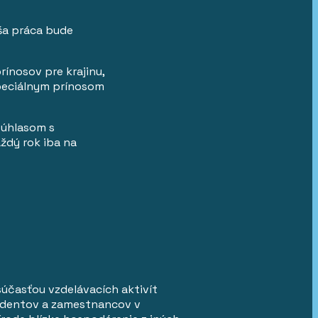
aša práca bude
rínosov pre krajinu,
peciálnym prínosom
súhlasom s
ždý rok iba na
súčasťou vzdelávacích aktivít
tudentov a zamestnancov v