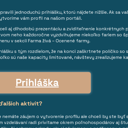
pravili jednoduchú prihlášku, ktorú nájdete nižšie. Ak sa v
vytvoríme vám profil na našom portáli.
celi aj dlhodobú prezentáciu a zviditeľnenie konkrétnych p
ctvom neho každoročne vyzdvihujeme niekoľko fariem so š
menu v sekcii Farma živá – Ocenené farmy.
ihlášku s tým rozdielom, že na konci zaškrtnete políčko so 
oľko sú naše kapacity limitované, návštevy zrealizujeme ka
Prihláška
ďalších aktivít?
 nemáte záujem o vytvorenie profilu ale chceli by ste byť 
om vzdelávaní radi privítame okrem poľnohospodárov aj š