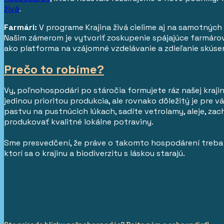
živá
.
Farmári:
V programe Krajina živá cielime aj na samotných 
Našim zámerom je vytvoriť zoskupenie spájajúce farmárov, 
ako platforma na vzájomné vzdelávanie a zdieľanie skúsen
Prečo to robíme?
Vy, poľnohospodári po stáročia formujete ráz našej krajiny
jedinou prioritou produkcia, ale rovnako dôležitý je pre vá
pastvu na pustnúcich lúkach, sadíte vetrolamy, aleje, zac
produkovať kvalitné lokálne potraviny.
Sme presvedčení, že práve o takomto hospodárení treba v
ktorí sa o krajinu a biodiverzitu s láskou starajú.