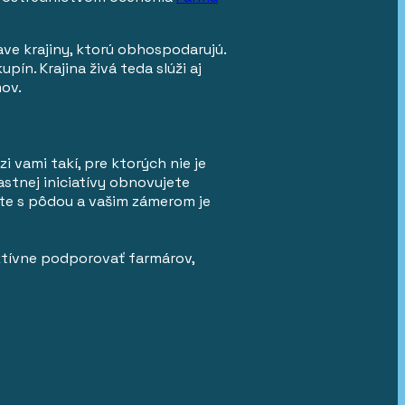
ave krajiny, ktorú obhospodarujú.
n. Krajina živá teda slúži aj
mov.
i vami takí, pre ktorých nie je
lastnej iniciatívy obnovujete
bate s pôdou a vašim zámerom je
aktívne podporovať farmárov,