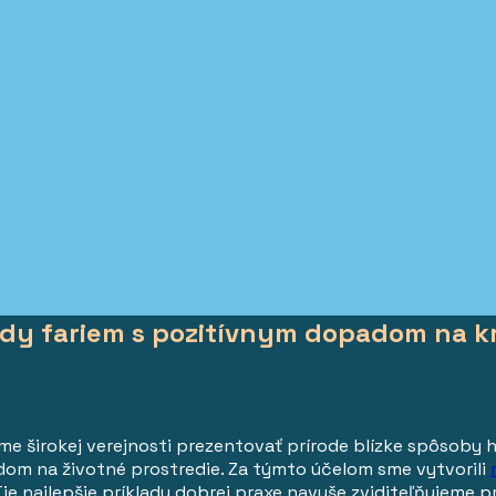
ady fariem s pozitívnym dopadom na k
me širokej verejnosti prezentovať prírode blízke spôsoby 
dom na životné prostredie. Za týmto účelom sme vytvorili
 Tie najlepšie príklady dobrej praxe navyše zviditeľňujeme