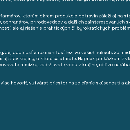
farmárov, ktorým okrem produkcie potravín záleží aj na st
ochranárov, prírodovedcov a ďalších zainteresovaných skupí
ostí, ale aj riešenie praktických či byrokratických problé
. Jej odolnosť a rozmanitosť leží vo vašich rukách. Sú medz
s aj stav krajiny, o ktorú sa staráte. Napriek prekážkam z v
hovávate remízky, zadržiavate vodu v krajine, citlivo nará
iac hovoriť, vytvárať priestor na zdieľanie skúseností a 