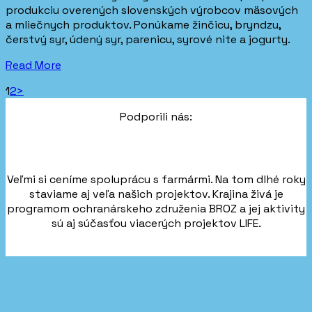
produkciu overených slovenských výrobcov mäsových
a mliečnych produktov. Ponúkame žinčicu, bryndzu,
čerstvý syr, údený syr, parenicu, syrové nite a jogurty.
Read More
Stránkovanie
Page
Page
1
2
>
príspevkov
Podporili nás:
Veľmi si ceníme spoluprácu s farmármi. Na tom dlhé roky
staviame aj veľa našich projektov. Krajina živá je
programom ochranárskeho združenia BROZ a jej aktivity
sú aj súčasťou viacerých projektov LIFE.