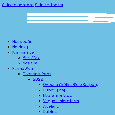
Skip to content
Skip to footer
Hospodári
Novinky
Krajina živá
Prihláška
Náš tím
Farma živá
Ocenené farmy
2022
Ovocná škôlka Biele Karpaty
Dubový háj
Ekofarma No. 5
Vegget microfarm
Abeland
Dubina