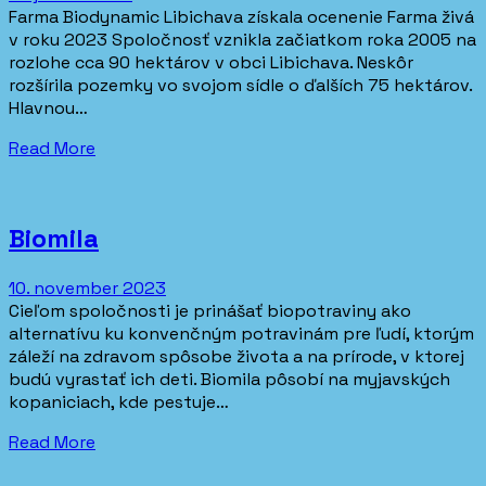
Farma Biodynamic Libichava získala ocenenie Farma živá
v roku 2023 Spoločnosť vznikla začiatkom roka 2005 na
rozlohe cca 90 hektárov v obci Libichava. Neskôr
rozšírila pozemky vo svojom sídle o ďalších 75 hektárov.
Hlavnou…
Read More
Biomila
10. november 2023
Cieľom spoločnosti je prinášať biopotraviny ako
alternatívu ku konvenčným potravinám pre ľudí, ktorým
záleží na zdravom spôsobe života a na prírode, v ktorej
budú vyrastať ich deti. Biomila pôsobí na myjavských
kopaniciach, kde pestuje…
Read More