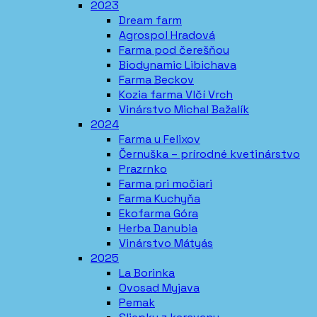
2023
Dream farm
Agrospol Hradová
Farma pod čerešňou
Biodynamic Libichava
Farma Beckov
Kozia farma Vlčí Vrch
Vinárstvo Michal Bažalík
2024
Farma u Felixov
Černuška – prírodné kvetinárstvo
Prazrnko
Farma pri močiari
Farma Kuchyňa
Ekofarma Góra
Herba Danubia
Vinárstvo Mátyás
2025
La Borinka
Ovosad Myjava
Pemak