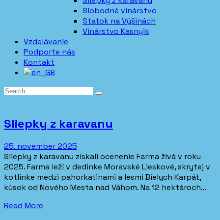
Sliepky z karavanu
Slobodné vinárstvo
Statok na Výšinách
Vinárstvo Kasnyik
Vzdelávanie
Podporte nás
Kontakt
Sliepky z karavanu
25. november 2025
Sliepky z karavanu získali ocenenie Farma živá v roku
2025. Farma leží v dedinke Moravské Lieskové, skrytej v
kotlinke medzi pahorkatinami a lesmi Bielych Karpát,
kúsok od Nového Mesta nad Váhom. Na 12 hektároch…
Read More