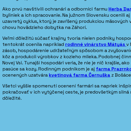
Ako prvú navštívili ochranári a odborníci farmu
Herba Da
byliniek a ich spracovanie. Na južnom Slovensku ocenili aj
uzavretý cyklus, ktorý je zavŕšený produkciou mäsových 
chovu hovädzieho dobytka na Záhorí.
Veľmi dôležitú súčasť krajiny tvoria nielen podniky hosp
tentokrát ocenila napríklad
rodinné vinárstvo Mátyás
v 
zásob, hospodárenie udržateľným spôsobom a zvyšovanie b
kôz a produkcii výrobkov z kozieho mlieka. Podobnej činn
Novej Vsi. Tunajší hospodári veria, že nie je nič krajšie, 
pasúce sa kozy. Rodinným podnikom je aj
farma Prazrnk
ocenených uzatvára
kvetinová farma Černuška
z Bošáce.
Všetci vyššie spomenutí ocenení farmári sa napriek inš
pokračovať v ich vytýčenej ceste, je predovšetkým silná m
dôležité.