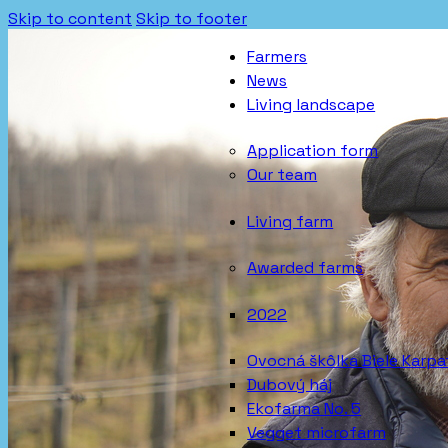
Skip to content
Skip to footer
Farmers
News
Living landscape
Application form
Our team
Living farm
Awarded farms
2022
Ovocná škôlka Biele Karpa
Dubový háj
Ekofarma No. 5
Vegget microfarm