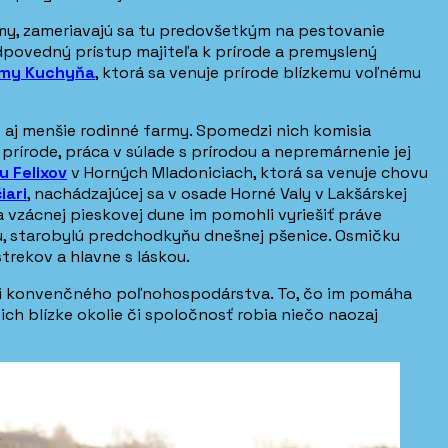
rmy, zameriavajú sa tu predovšetkým na pestovanie
odpovedný prístup majiteľa k prírode a premyslený
my Kuchyňa
, ktorá sa venuje prírode blízkemu voľnému
e aj menšie rodinné farmy. Spomedzi nich komisia
k prírode, práca v súlade s prírodou a nepremárnenie jej
u Felixov
v Horných Mladoniciach, ktorá sa venuje chovu
iari
, nachádzajúcej sa v osade Horné Valy v Lakšárskej
 na vzácnej pieskovej dune im pomohli vyriešiť práve
nku, starobylú predchodkyňu dnešnej pšenice. Osmičku
trekov a hlavne s láskou.
ncii konvenčného poľnohospodárstva. To, čo im pomáha
ich blízke okolie či spoločnosť robia niečo naozaj