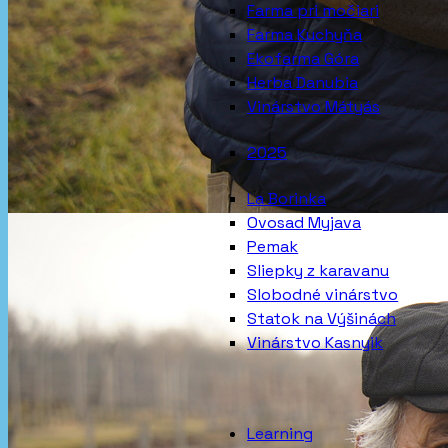
Farma pri močiari
Farma Kuchyňa
Ekofarma Góra
Herba Danubia
Vinárstvo Mátyás
2025
La Borinka
Ovosad Myjava
Pemak
Sliepky z karavanu
Slobodné vinárstvo
Statok na Výšinách
Vinárstvo Kasnyik
Learning