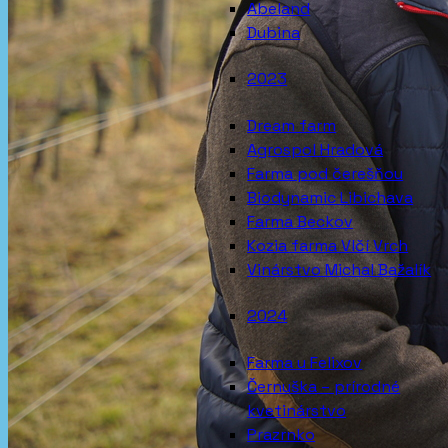
Abeland
Dubina
2023
Dream farm
Agrospol Hradová
Farma pod čerešňou
Biodynamic Libichava
Farma Beckov
Kozia farma Vlčí Vrch
Vinárstvo Michal Bažalík
2024
Farma u Felixov
Černuška – prírodné
kvetinárstvo
Prazrnko