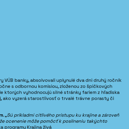
y VÚB banky, absolvovali uplynulé dva dni druhý ročník
ločne s odbornou komisiou, zloženou zo špičkových
lade ktorých vyhodnocujú silné stránky fariem z hľadiska
, ako vyzerá starostlivosť o trvalé trávne porasty či
em
. „
Sú príkladmi citlivého prístupu ku krajine a zároveň
e, že ocenenie môže pomôcť k posilneniu takýchto
ka programu Krajina živá