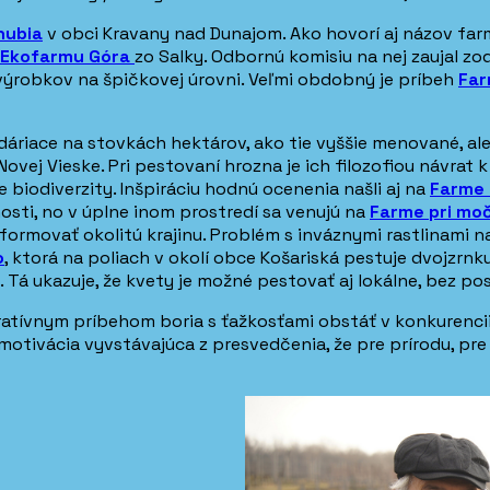
nubia
v obci Kravany nad Dunajom. Ako hovorí aj názov fa
Ekofarmu Góra
zo Salky. Odbornú komisiu na nej zaujal z
výrobkov na špičkovej úrovni. Veľmi obdobný je príbeh
Far
odáriace na stovkách hektárov, ako tie vyššie menované, al
Novej Vieske. Pri pestovaní hrozna je ich filozofiou návrat 
iodiverzity. Inšpiráciu hodnú ocenenia našli aj na
Farme 
osti, no v úplne inom prostredí sa venujú na
Farme pri moč
ako formovať okolitú krajinu. Problém s inváznymi rastlinami
o
, ktorá na poliach v okolí obce Košariská pestuje dvojzr
 Tá ukazuje, že kvety je možné pestovať aj lokálne, bez pos
piratívnym príbehom boria s ťažkosťami obstáť v konkure
otivácia vyvstávajúca z presvedčenia, že pre prírodu, pre 