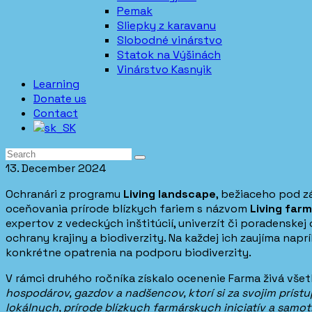
Pemak
Sliepky z karavanu
Slobodné vinárstvo
Statok na Výšinách
Vinárstvo Kasnyik
Learning
Donate us
Contact
13. December 2024
Ochranári z programu
Living landscape
, bežiaceho pod z
oceňovania prírode blízkych fariem s názvom
Living farm
expertov z vedeckých inštitúcií, univerzít či poradenskej 
ochrany krajiny a biodiverzity. Na každej ich zaujíma napr
konkrétne opatrenia na podporu biodiverzity.
V rámci druhého ročníka získalo ocenenie Farma živá vš
hospodárov, gazdov a nadšencov, ktorí si za svojim príst
lokálnych, prírode blízkych farmárskych iniciatív a samot