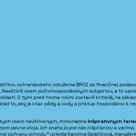
áštitou ochranárskeho združenia BROZ za finančnej podpor
. Navštívili osem poľnohospodárskych subjektov, a to spo
oblasti. S tými pred troma rokmi zostavili kritériá, na zák
íklad to, aký je stav pôdy a vody a prístup hospodárov k nej
etkých osem navštívených, mimoriadne
inšpiratívnych fari
upom pevne stoja. Ich snaha je pre nás inšpiráciou a verím
nej ochrany prírody.
“ uviedla Karolína Gelatičová, manažér