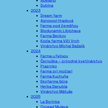
Abeland
Dubina
2023
Dream farm
Agrospol Hradová
Farma pod čerešňou
Biodynamic Libichava
Farma Beckov
Kozia farma Vlčí Vrch
Vinárstvo Michal Bažalík
2024
Farma u Felixov
Černuška – prírodné kvetinárstvo
Prazrnko
Farma pri močiari
Farma Kuchyňa
Ekofarma Góra
Herba Danubia
Vinárstvo Mátyás
2025
La Borinka
Ovosad Myjava