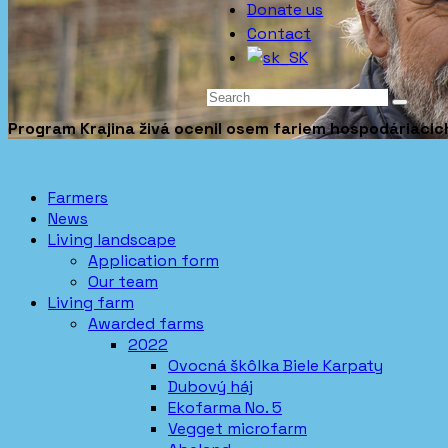
Donate us
Contact
Program Krajina živá ocenil osem fariem hospodáriacich
Farmers
News
Living landscape
Application form
Our team
Living farm
Awarded farms
2022
Ovocná škôlka Biele Karpaty
Dubový háj
Ekofarma No. 5
Vegget microfarm