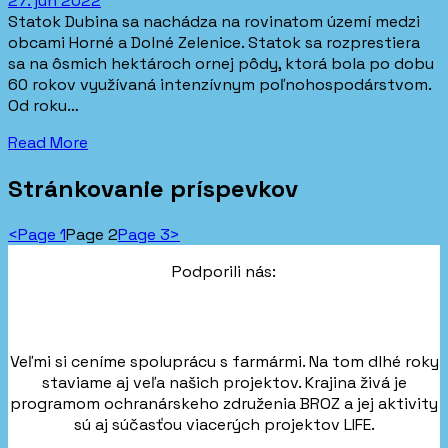
27. jún 2022
Statok Dubina sa nachádza na rovinatom území medzi
obcami Horné a Dolné Zelenice. Statok sa rozprestiera
sa na ôsmich hektároch ornej pôdy, ktorá bola po dobu
60 rokov využívaná intenzívnym poľnohospodárstvom.
Od roku…
Read More
Stránkovanie príspevkov
<
Page
1
Page
2
Page
3
>
Podporili nás:
Veľmi si ceníme spoluprácu s farmármi. Na tom dlhé roky
staviame aj veľa našich projektov. Krajina živá je
programom ochranárskeho združenia BROZ a jej aktivity
sú aj súčasťou viacerých projektov LIFE.