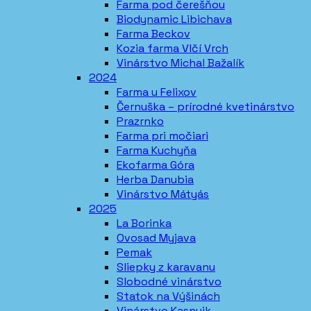
Farma pod čerešňou
Biodynamic Libichava
Farma Beckov
Kozia farma Vlčí Vrch
Vinárstvo Michal Bažalík
2024
Farma u Felixov
Černuška – prírodné kvetinárstvo
Prazrnko
Farma pri močiari
Farma Kuchyňa
Ekofarma Góra
Herba Danubia
Vinárstvo Mátyás
2025
La Borinka
Ovosad Myjava
Pemak
Sliepky z karavanu
Slobodné vinárstvo
Statok na Výšinách
Vinárstvo Kasnyik