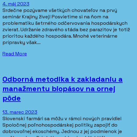
4. máj 2023
Srdečne pozývame všetkých chovateľov na prvý
seminár Krajiny živej! Posvietime si na ňom na
problematiku šetrného odčervovania hospodárskych
zvierat. Udržanie zdravého stáda bez parazitov je totiž
prioritou každého hospodára. Mnohé veterinárne
prípravky však…
Read More
Odborná metodika k zakladaniu a
manažmentu biopásov na ornej
pôde
13. marec 2023
Slovenskí farmári sa môžu v rámci nových pravidiel
Spoločnej poľnohospodárskej politiky zapojiť do
dobrovoľnej ekoschémy. Jednou z jej podmienok je