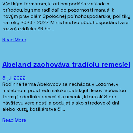
Všetkým farmárom, ktorí hospodária v súlade s
prírodou, by sme radi dali do pozornosti manuál k
novým pravidlám Spoločnej poľnohospodárskej politiky
na roky 2023 - 2027. Ministerstvo pôdohospodárstva a
rozvoja vidieka SR ho…
Read More
Abeland zachováva tradíciu remesiel
8. júl 2022
Rodinná farma Abelovcov sa nachádza v Lozorne, v
malebnom prostredí malokarpatských lesov. Súčasťou
farmy je dedinka remesiel a umenia, ktorá slúži pre
návštevu verejnosti a podujatia ako stredoveké dni
alebo kurzy košikárstva či…
Read More