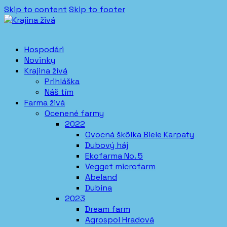
Skip to content
Skip to footer
Hospodári
Novinky
Krajina živá
Prihláška
Náš tím
Farma živá
Ocenené farmy
2022
Ovocná škôlka Biele Karpaty
Dubový háj
Ekofarma No. 5
Vegget microfarm
Abeland
Dubina
2023
Dream farm
Agrospol Hradová