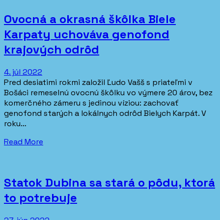
Ovocná a okrasná škôlka Biele
Karpaty uchováva genofond
krajových odrôd
4. júl 2022
Pred desiatimi rokmi založil Ľudo Vašš s priateľmi v
Bošáci remeselnú ovocnú škôlku vo výmere 20 árov, bez
komerčného zámeru s jedinou víziou: zachovať
genofond starých a lokálnych odrôd Bielych Karpát. V
roku…
Read More
Statok Dubina sa stará o pôdu, ktorá
to potrebuje